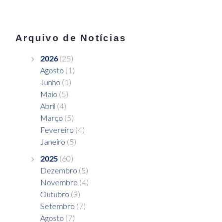
Arquivo de Notícias
2026
(25)
Agosto
(1)
Junho
(1)
Maio
(5)
Abril
(4)
Março
(5)
Fevereiro
(4)
Janeiro
(5)
2025
(60)
Dezembro
(5)
Novembro
(4)
Outubro
(3)
Setembro
(7)
Agosto
(7)